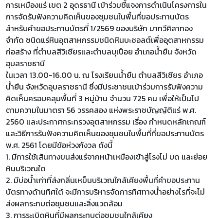
การเหมืองแร่ เขต 2 อุดรธานี เข้าร่วมชี้แจงการดำเนินโครงการใน
การจัดรับฟังความคิดเห็นของชุมชนในพื้นที่ขอประทานบัตร
สำหรับคำขอประทานบัตรที่ 1/2569 ของบริษัท มาทวีศิลาทอง
จำกัด ชนิดแร่หินอุตสาหกรรมชนิดหินบะซอลต์เพื่ออุตสาหกรรม
ก่อสร้าง ที่ตำบลสีวิเชียรและตำบลบุเปือย อำเภอน้ำยืน จังหวัด
อุบลราชธานี
ในเวลา 13.00-16.00 น. ณ โรงเรียนน้ำยืน ตำบลสีวิเชียร อำเภอ
น้ำยืน จังหวัดอุบลราชธานี ซึ่งมีประชาชนเข้าร่วมการรับฟังความ
คิดเห็นครอบคลุมพื้นที่ 3 หมู่บ้าน จำนวน 725 คน เพื่อให้เป็นไป
ตามความในมาตรา 56 วรรคสอง แห่งพระราชบัญญัติแร่ พ.ศ.
2560 และประกาศกระทรวงอุตสาหกรรม เรื่อง กำหนดหลักเกณฑ์
และวิธีการรับฟังความคิดเห็นของชุมชนในพื้นที่ที่ขอประทานบัตร
พ.ศ. 2561 โดยมีข้อห่วงกังวล ดังนี้
1. มีการใช้เส้นทางขนส่งแร่จากหน้าเหมืองเข้าสู่โรงโม่ บด และย่อย
หินบริเวณใด
2. มีบ่อน้ำเก่าที่ส่งกลิ่นเหม็นบริเวณใกล้เคียงพื้นที่คำขอประทาน
บัตรทางด้านทิศใต้ จะมีการบริหารจัดการทิศทางน้ำอย่างไรที่จะไม่
ส่งผลกระทบต่อชุมชนและสิ่งแวดล้อม
3. การระเบิดหินที่มีผลกระทบต่อชุมชนใกล้เคียง