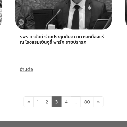
รพร.อานันท์ ร่วมประชุมกับสภาการเหมืองแร่
ณ โรงแรมเซ็นจูรี่ พาร์ค ราชปรารภ
อ่านต่อ
«
1
2
3
4
…
80
»