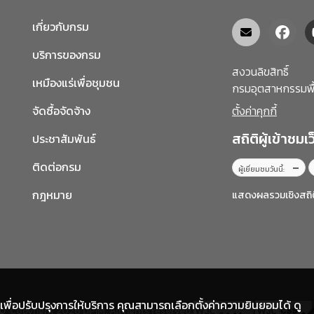
เกี่ยวกับกรม
บริการของกรม
สงวนลิขสิทธิ์
เหมืองแร่เพื่อชุมชน
กรมอุตสาหกรรมพื
จัดซื้อจัดจ้าง
ตั้งค่าคุกกี้
สถิติผู้เข้าชมเ
ประชาสัมพันธ์
ติดต่อกรม
–
ผู้เยี่ยมชมวันนี้:
กฎหมาย
แสดงผลรวมเชิงสถิติเ
สริมเพื่อปรับปรุงการให้บริการ คุณสามารถเลือกตั้งค่าความยินยอมได้ ดู
© Copyright 2026 DPIM. All rights reserved.