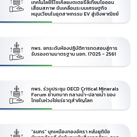
เทคโนโลยีรีไซเคิลแบตเตอรี่ลิเทียมไอออน
เสื่อมสภาพ ขับเคลื่อนระบบเศรษฐกิจ
หมุนเวียนในอุตสาหกรรม EV สู่เชิงพาณิชย์
กพร. ยกระดับห้องปฏิบัติการทดสอบสู่การ
รับรองตามมาตรฐาน มอก. 17025 - 2561
กพร. ร่วมประชุม OECD Critical Minerals
Forum ย้ำบทบาท กลางน้ำ-ปลายน้ำ ของ
ไทยในห่วงโซ่แร่ธาตุสำคัญโลก
“ธนกร” บุกเหมืองทองอัครา หลังยุติข้อ