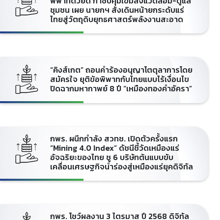
พิพาทด้วยดี กำชับคุมเข้มสิ่งแวดล้อม-ดูแล
ชุมชน เผย นายกฯ สั่งเดินหน้ายกระดับแร่
ไทยสู่วัตถุดิบยุทธศาสตร์พลังงานสะอาด
“คิงส์เกต” ถอนคำร้องอนุญาโตตุลาการโดย
สมัครใจ ยุติข้อพิพาทกับไทยแบบไร้เงื่อนไข
ปิดฉากมหากาพย์ 8 ปี “เหมืองทองคำอัครา”
กพร. ผนึกกำลัง สวทช. เปิดตัวครั้งแรก
“Mining 4.0 Index” ดัชนีชี้วัดเหมืองแร่
อัจฉริยะของไทย ชู 6 บริษัทต้นแบบขับ
เคลื่อนเศรษฐกิจนำร่องสู่เหมืองแร่ยุคดิจิทัล
กพร. โชว์ผลงาน 3 ไตรมาส ปี 2568 ดิจิทัล